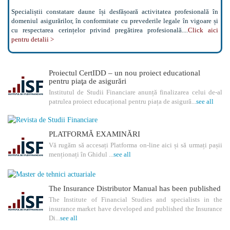
Specialiștii constatare daune își desfășoară activitatea profesională în
domeniul asigurărilor, în conformitate cu prevederile legale în vigoare și
cu respectarea cerințelor privind pregătirea profesională....
Click aici
pentru detalii >
Proiectul CertIDD – un nou proiect educational
pentru piaţa de asigurări
Institutul de Studii Financiare anunță finalizarea celui de-al
patrulea proiect educațional pentru piața de asigură...
see all
PLATFORMĂ EXAMINĂRI
Vă rugăm să accesați Platforma on-line aici și să urmați pașii
menționați în Ghidul ...
see all
The Insurance Distributor Manual has been published
The Institute of Financial Studies and specialists in the
insurance market have developed and published the Insurance
Di...
see all