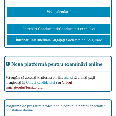
Vezi calendarul
Întrebări Conducători/Conducători executivi
Întrebări Intermediari/Angajați Societate de Asigurare
Noua platformă pentru examinări online
Vă rugăm să accesați Platforma on-line
aici
și să urmați pașii
menționați în
Ghidul candidatului
sau
Ghidul
angajatorului/furnizorului
Programe de pregatire profesională continuă pentru specialiști
constatare daune